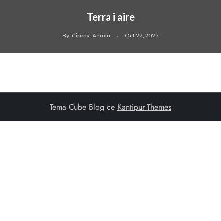
Terra i aire
By
Girona_Admin
Oct 22, 2025
Tema Cube Blog de
Kantipur Themes